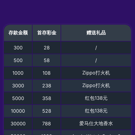
存款金额
首存彩金
赠送礼品
300
28
/
500
58
/
Zippo打火机
1000
108
Zippo打火机
3000
238
红包138元
5000
358
红包138元
10000
528
爱马仕大地香水
30000
788