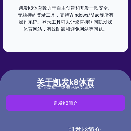
凯发k8体育致力于自主创建和开发一款安全、
无劫持的登录工具，支持Windows/Mac等所有
操作系统。登录工具可以让您直接访问凯发k8
体育网站，有效防御和避免网站等问题。
关于凯发k8体育
带你更进一步地认识凯发k8
凯发k8简介
凯发k8简介