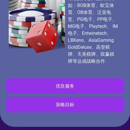
如：BOB体育、欧宝体
育、OB体育、泛亚电
竞、PG电子、PP电子、
MG电子、Playtech、 IM
电子、Entwinetech、
LBKeno、AsiaGaming
GoldDeluxe、高登棋
牌、天美棋牌、双赢棋
牌等达成战略合作.
优良服务
策略目标