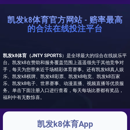
凯发k8体育官方网站 - 赔率最高
的合法在线投注平台
凯发k8体育（JNTY SPORTS
）是全球最大的综合在线娱乐平
台。凯发k8在赞助和服务覆盖范围上遥遥领先于其他竞争对
手，每天为您带来近千场精彩体育赛事。还有凯发k8真人娱
乐、凯发k8棋牌、凯发k8彩票、凯发k8电竞、凯发k8百家
乐、凯发k8电子、世界赛事、动漫直播、视频直播等优质服
务。单击下面注册入口进行查看，每天每场比赛都有奖品，
福利中有无数惊喜。
凯发k8体育App