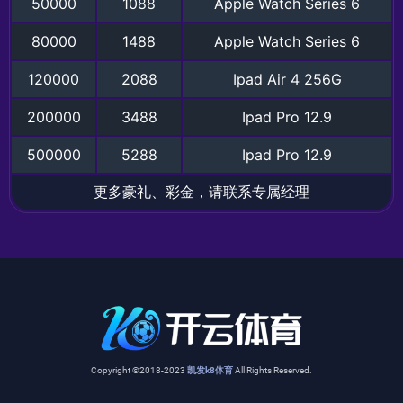
50000
1088
Apple Watch Series 6
80000
1488
Apple Watch Series 6
120000
2088
Ipad Air 4 256G
200000
3488
Ipad Pro 12.9
500000
5288
Ipad Pro 12.9
更多豪礼、彩金，请联系专属经理
Copyright ©2018-2023
凯发k8体育
All Rights Reserved.