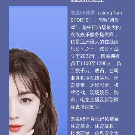
凯发k8体育
（Jiang Nan
SPORTS），简称“凯发
k8”，是中国市场最大的
在线娱乐服务提供商，
也是亚洲最大的在线娱
乐公司之一。该公司成
立于2022年，目前拥有
员工1100至1200人，员
工数千万。成员。公司
业务包括在线娱乐、体
育赛事、足球彩票、棋
牌游戏、现场娱乐、购
彩、电竞直播及新型网
络直播综艺等。
凯发k8体育现已拓展至
体育基金、体育版权、
技术研发、信息安全大