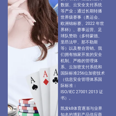
数据、云安全支付系统
等产业；通过长期转播
世界级赛事（奥运会、
欧洲锦标赛、2022 年世
界杯）、赛事运营、足
球队赞助（多特蒙德、
里昂法甲、那不勒斯
等）以及整合营销。我
们拥有独家开发的安全
机制、严格的管理体
系、云加密支付系统和
国际标准256位加密技术
（信息安全管理体系国
际标准：
ISO/IEC
27001:2013 证
书）。
凯发k8体育逐渐与业界
知名的博彩产品供应商